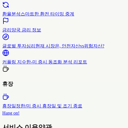
환율분석
스마트한 환전 타이밍 중계
금리
양국 금리 정보
글로벌 투자심리
현재 시장은, 안전자산vs위험자산?
커플링 지수
한-미 증시 동조화 분석 리포트
휴장
휴장일정
한/미 증시 휴장일 및 조기 종료
Hang on!
서비스 이용약관