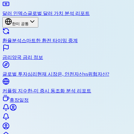
달러 인덱스
글로벌 달러 가치 분석 리포트
한미 공통
환율분석
스마트한 환전 타이밍 중계
금리
양국 금리 정보
글로벌 투자심리
현재 시장은, 안전자산vs위험자산?
커플링 지수
한-미 증시 동조화 분석 리포트
휴장일정