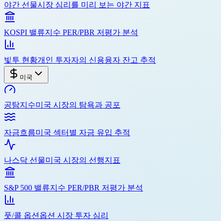
야간 선물
시장 심리를 미리 보는 야간 지표
KOSPI 밸류
지수 PER/PBR 저평가 분석
빛투 현황
개인 투자자의 신용융자 잔고 추적
미국
공탐지수
미국 시장의 탐욕과 공포
자금흐름
미국 섹터별 자금 유입 추적
나스닥 선물
미국 시장의 선행지표
S&P 500 밸류
지수 PER/PBR 저평가 분석
풋/콜 옵션
옵션 시장 투자 심리