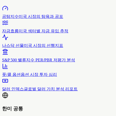
공탐지수
미국 시장의 탐욕과 공포
자금흐름
미국 섹터별 자금 유입 추적
나스닥 선물
미국 시장의 선행지표
S&P 500 밸류
지수 PER/PBR 저평가 분석
풋/콜 옵션
옵션 시장 투자 심리
달러 인덱스
글로벌 달러 가치 분석 리포트
한미 공통