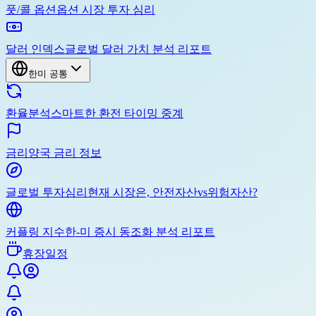
풋/콜 옵션
옵션 시장 투자 심리
달러 인덱스
글로벌 달러 가치 분석 리포트
한미 공통
환율분석
스마트한 환전 타이밍 중계
금리
양국 금리 정보
글로벌 투자심리
현재 시장은, 안전자산vs위험자산?
커플링 지수
한-미 증시 동조화 분석 리포트
휴장일정