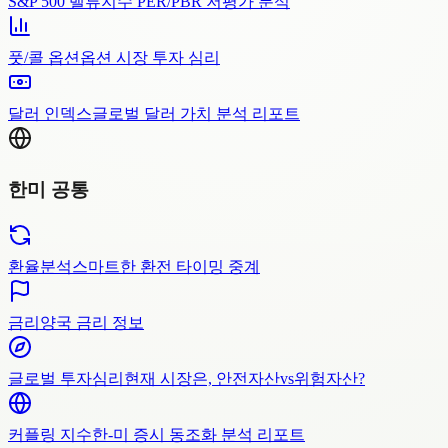
S&P 500 밸류
지수 PER/PBR 저평가 분석
풋/콜 옵션
옵션 시장 투자 심리
달러 인덱스
글로벌 달러 가치 분석 리포트
한미 공통
환율분석
스마트한 환전 타이밍 중계
금리
양국 금리 정보
글로벌 투자심리
현재 시장은, 안전자산vs위험자산?
커플링 지수
한-미 증시 동조화 분석 리포트