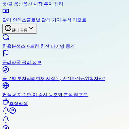
풋/콜 옵션
옵션 시장 투자 심리
달러 인덱스
글로벌 달러 가치 분석 리포트
한미 공통
환율분석
스마트한 환전 타이밍 중계
금리
양국 금리 정보
글로벌 투자심리
현재 시장은, 안전자산vs위험자산?
커플링 지수
한-미 증시 동조화 분석 리포트
휴장일정