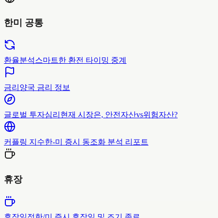
한미 공통
환율분석
스마트한 환전 타이밍 중계
금리
양국 금리 정보
글로벌 투자심리
현재 시장은, 안전자산vs위험자산?
커플링 지수
한-미 증시 동조화 분석 리포트
휴장
휴장일정
한/미 증시 휴장일 및 조기 종료