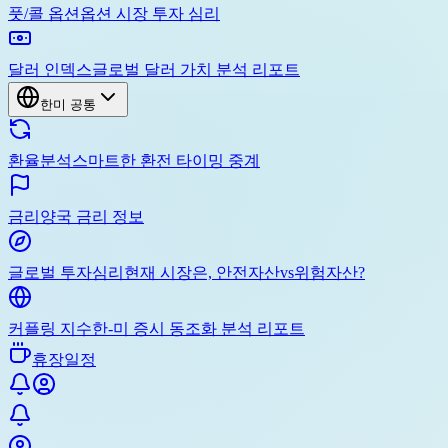
풋/콜 옵션
옵션 시장 투자 심리
달러 인덱스
글로벌 달러 가치 분석 리포트
한미 공통
환율분석
스마트한 환전 타이밍 중계
금리
양국 금리 정보
글로벌 투자심리
현재 시장은, 안전자산vs위험자산?
커플링 지수
한-미 증시 동조화 분석 리포트
휴장일정