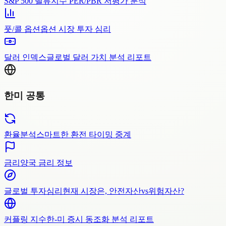
S&P 500 밸류
지수 PER/PBR 저평가 분석
풋/콜 옵션
옵션 시장 투자 심리
달러 인덱스
글로벌 달러 가치 분석 리포트
한미 공통
환율분석
스마트한 환전 타이밍 중계
금리
양국 금리 정보
글로벌 투자심리
현재 시장은, 안전자산vs위험자산?
커플링 지수
한-미 증시 동조화 분석 리포트