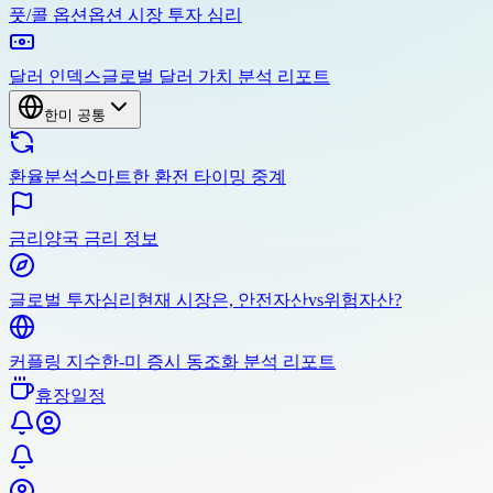
풋/콜 옵션
옵션 시장 투자 심리
달러 인덱스
글로벌 달러 가치 분석 리포트
한미 공통
환율분석
스마트한 환전 타이밍 중계
금리
양국 금리 정보
글로벌 투자심리
현재 시장은, 안전자산vs위험자산?
커플링 지수
한-미 증시 동조화 분석 리포트
휴장일정